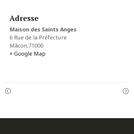
Adresse
Maison des Saints Anges
6 Rue de la Préfecture
Mâcon
,
71000
+ Google Map
Event
ADORATION
PRIÈRE DU MATIN
Navigation