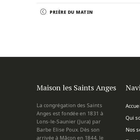
Facebook
Twitter
Pinterest
Event
PRIÈRE DU MATIN
Navigation
Maison les Saints Anges
Nav
La congrégation des Saints
Accue
Anges est fondée en 1831 à
Qui s
Lons-le-Saunier (Jura) par
Barbe Elise Poux. Dès son
Nos s
arrivée à Mâcon en 1844, le