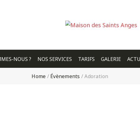
MMES-NOUS ?
NOS SERVICES
TARIFS
GALERIE
ACTU
Home
/
Évènements
/
Adoration