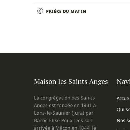
Facebook
Twitter
Pinterest
Event
PRIÈRE DU MATIN
Navigation
Maison les Saints Anges
Nav
La congrégation des Saints
Accue
Anges est fondée en 1831 à
Qui s
Lons-le-Saunier (Jura) par
Barbe Elise Poux. Dès son
Nos s
arrivée à Mâcon en 1844, le