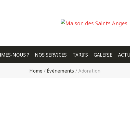
MMES-NOUS ?
NOS SERVICES
TARIFS
GALERIE
ACTU
Home
/
Évènements
/
Adoration