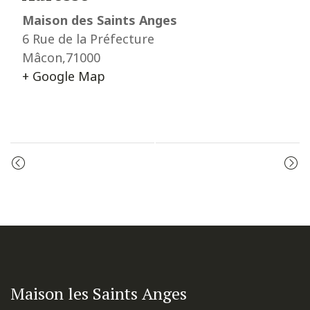
Maison des Saints Anges
6 Rue de la Préfecture
Mâcon
,
71000
+ Google Map
Event
MESSE
PRIÈRE DU MATIN
Navigation
Maison les Saints Anges