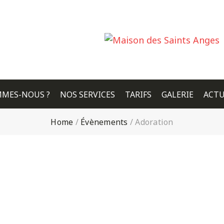
MMES-NOUS ?
NOS SERVICES
TARIFS
GALERIE
ACTU
Home
/
Évènements
/
Adoration