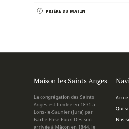
Facebook
Twitter
Pinterest
Event
PRIÈRE DU MATIN
Navigation
Maison les Saints Anges
Nav
La congrégation des Saints
Accue
Anges est fondée en 1831 à
Qui s
Lons-le-Saunier (Jura) par
Barbe Elise Poux. Dès son
Nos s
arrivée à Mâcon en 1844, le