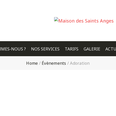
MMES-NOUS ?
NOS SERVICES
TARIFS
GALERIE
ACTU
Home
/
Évènements
/
Adoration