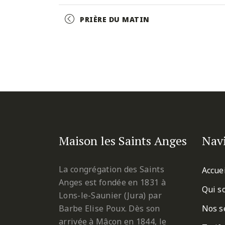
Facebook
Twitter
Pinterest
Event
PRIÈRE DU MATIN
Navigation
Maison les Saints Anges
Nav
La congrégation des Saints
Accue
Anges est fondée en 1831 à
Qui s
Lons-le-Saunier (Jura) par
Barbe Elise Poux. Dès son
Nos s
arrivée à Mâcon en 1844, le