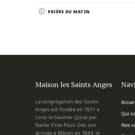
Facebook
Twitter
Pinterest
Event
PRIÈRE DU MATIN
Navigation
Maison les Saints Anges
Nav
La congrégation des Saints
Accue
Anges est fondée en 1831 à
Qui s
Lons-le-Saunier (Jura) par
Barbe Elise Poux. Dès son
Nos s
arrivée à Mâcon en 1844, le