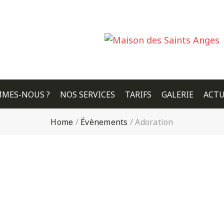
MMES-NOUS ?
NOS SERVICES
TARIFS
GALERIE
ACTU
Home
/
Évènements
/
Adoration