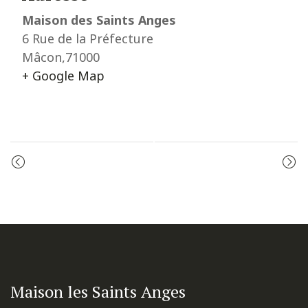
Maison des Saints Anges
6 Rue de la Préfecture
Mâcon
,
71000
+ Google Map
Event
ADORATION
MESSE
Navigation
Maison les Saints Anges