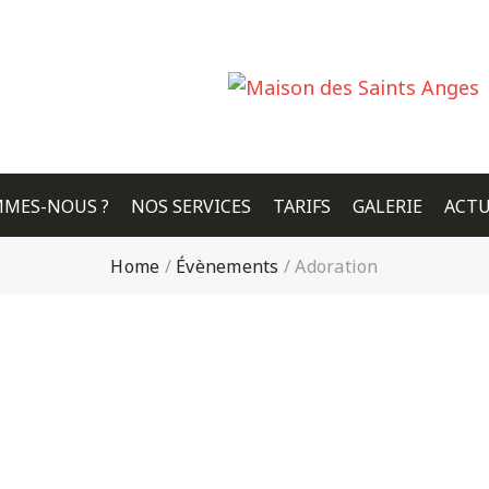
MMES-NOUS ?
NOS SERVICES
TARIFS
GALERIE
ACTU
Home
/
Évènements
/
Adoration