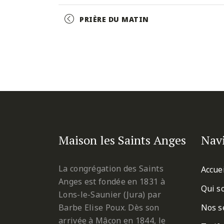
Facebook
Twitter
Pinterest
Event
PRIÈRE DU MATIN
Navigation
Maison les Saints Anges
Nav
La congrégation des Saints
Accue
Anges est fondée en 1831 à
Qui s
Lons-le-Saunier (Jura) par
Barbe Elise Poux. Dès son
Nos s
arrivée à Mâcon en 1844, le