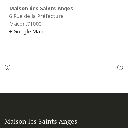
Maison des Saints Anges
6 Rue de la Préfecture
Mâcon
,
71000
+ Google Map
Event
MESSE
PRIÈRE DU MATIN
Navigation
Maison les Saints Anges